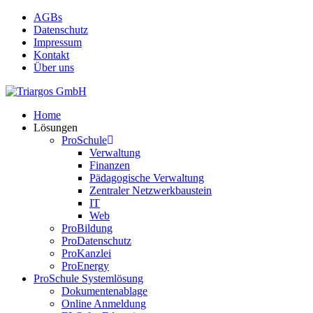
Skip
AGBs
to
Datenschutz
main
Impressum
content
Kontakt
Über uns
search
Menu
Home
Lösungen
ProSchule
Verwaltung
Finanzen
Pädagogische Verwaltung
Zentraler Netzwerkbaustein
IT
Web
ProBildung
ProDatenschutz
ProKanzlei
ProEnergy
ProSchule Systemlösung
Dokumentenablage
Online Anmeldung