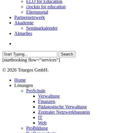
ELO for Education
clockin for education
Elternportal
Partnernetzwerk
Akademie
Seminarkalender
Aktuelles
search
Search
Close
[startbooking flow=“services“]
Search
© 2026 Triargos GmbH.
Close
Home
Menu
Lösungen
ProSchule
Verwaltung
Finanzen
Pädagogische Verwaltung
Zentraler Netzwerkbaustein
IT
Web
ProBildung