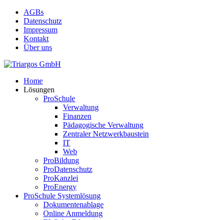
Skip
AGBs
to
Datenschutz
main
Impressum
content
Kontakt
Über uns
search
Menu
Home
Lösungen
ProSchule
Verwaltung
Finanzen
Pädagogische Verwaltung
Zentraler Netzwerkbaustein
IT
Web
ProBildung
ProDatenschutz
ProKanzlei
ProEnergy
ProSchule Systemlösung
Dokumentenablage
Online Anmeldung