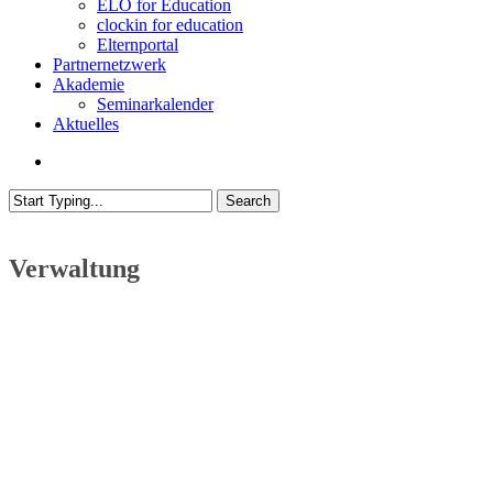
ELO for Education
clockin for education
Elternportal
Partnernetzwerk
Akademie
Seminarkalender
Aktuelles
search
Search
Close
Search
Verwaltung