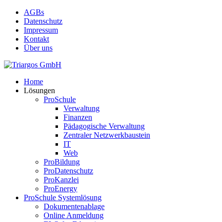
Skip
AGBs
to
Datenschutz
main
Impressum
content
Kontakt
Über uns
search
Menu
Home
Lösungen
ProSchule
Verwaltung
Finanzen
Pädagogische Verwaltung
Zentraler Netzwerkbaustein
IT
Web
ProBildung
ProDatenschutz
ProKanzlei
ProEnergy
ProSchule Systemlösung
Dokumentenablage
Online Anmeldung